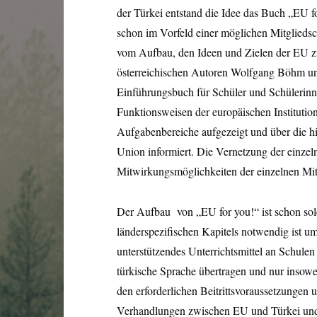
der Türkei entstand die Idee das Buch „EU 
schon im Vorfeld einer möglichen Mitglieds
vom Aufbau, den Ideen und Zielen der EU zu 
österreichischen Autoren Wolfgang Böhm un
Einführungsbuch für Schüler und Schülerinne
Funktionsweisen der europäischen Institutione
Aufgabenbereiche aufgezeigt und über die h
Union informiert. Die Vernetzung der einzeln
Mitwirkungsmöglichkeiten der einzelnen Mitg
Der Aufbau von „EU for you!“ ist schon solc
länderspezifischen Kapitels notwendig ist u
unterstützendes Unterrichtsmittel an Schule
türkische Sprache übertragen und nur insoweit
den erforderlichen Beitrittsvoraussetzungen
Verhandlungen zwischen EU und Türkei und 