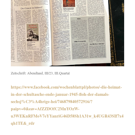
Zeitschrift: Abendland, III/23, III.Quartal
https://www.facebook.com/wochenblattpl/photos/-die-heimat-
in-der-schultasche-ende-januar-1945-floh-der-damals-
sechsj%C3%A4hrige-hei/746879840572916/?
paipv=0&eav=AfZZDOfC2MnYOzW-
u3WEKnRFMoV7eYYanriG46D58Sh1A31w_k4UGR43SIf7x4
qh1TE&_rdr