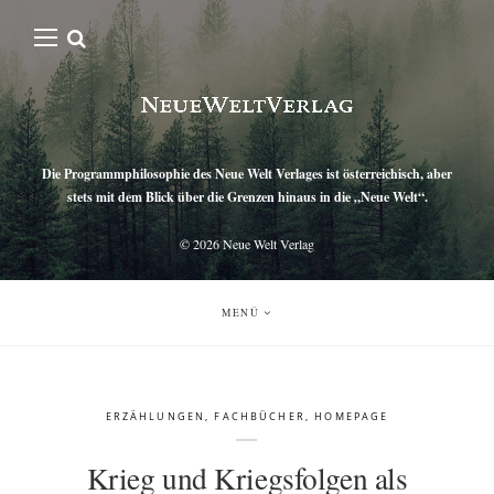
Die Programmphilosophie des Neue Welt Verlages ist österreichisch, aber
stets mit dem Blick über die Grenzen hinaus in die „Neue Welt“.
© 2026
Neue Welt Verlag
MENÜ
ERZÄHLUNGEN
,
FACHBÜCHER
,
HOMEPAGE
Krieg und Kriegsfolgen als