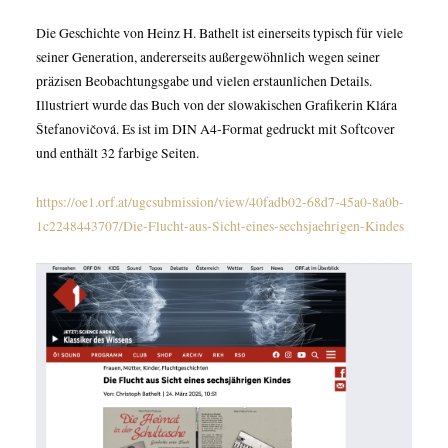
Die Geschichte von Heinz H. Bathelt ist einerseits typisch für viele
seiner Generation, andererseits außergewöhnlich wegen seiner
präzisen Beobachtungsgabe und vielen erstaunlichen Details.
Illustriert wurde das Buch von der slowakischen Grafikerin Klára
Štefanovičová. Es ist im DIN A4-Format gedruckt mit Softcover
und enthält 32 farbige Seiten.
https://oe1.orf.at/ugcsubmission/view/40fadb02-68d7-45a0-8a0b-
1c2248443707/Die-Flucht-aus-Sicht-eines-sechsjaehrigen-Kindes